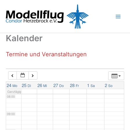
Zum
03:00
Inhalt
springen
04:00
Kalender
05:00
Termine und Veranstaltungen
06:00
07:00
24
25
26
27
28
1
2
Mo
Di
Mi
Do
Fr
Sa
So
Ganztägig
08:00
09:00