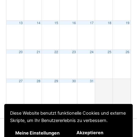
13
14
15
16
17
18
19
20
21
22
23
24
25
26
27
28
29
30
31
Diese Website benutzt funktionelle Cookies und externe
2023
APR
JUN
2025
Skripte, um Ihr Benutzererlebnis zu verbessern.
Copyright © 2026 MFV Condor Herzebrock |
Impressum
|
Akzeptieren
Meine Einstellungen
Powered by
Astra-WordPress-Theme