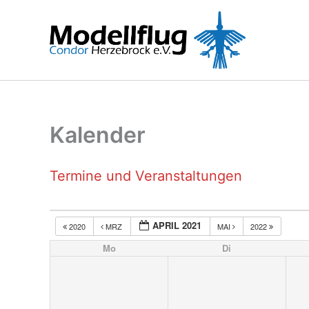
Zum
Inhalt
springen
Kalender
Termine und Veranstaltungen
APRIL 2021
2020
MRZ
MAI
2022
Mo
Di